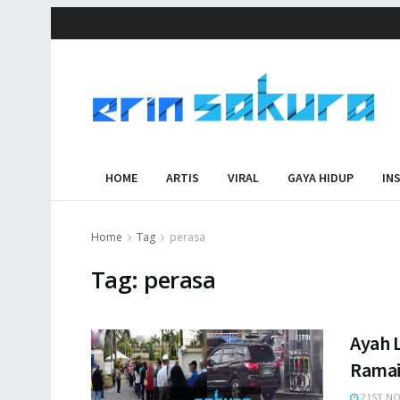
HOME
ARTIS
VIRAL
GAYA HIDUP
IN
Home
Tag
perasa
Tag:
perasa
Ayah 
Ramai
21ST NO