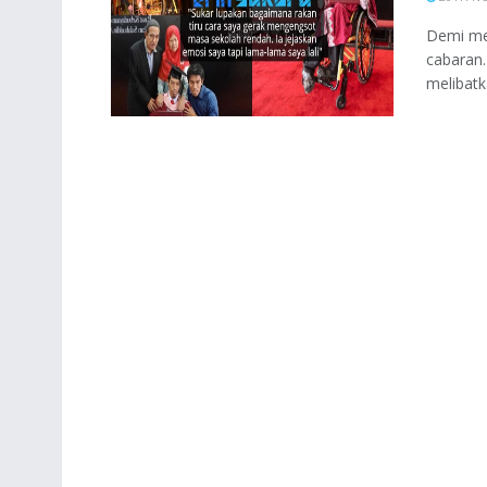
Demi men
cabaran.
melibatka