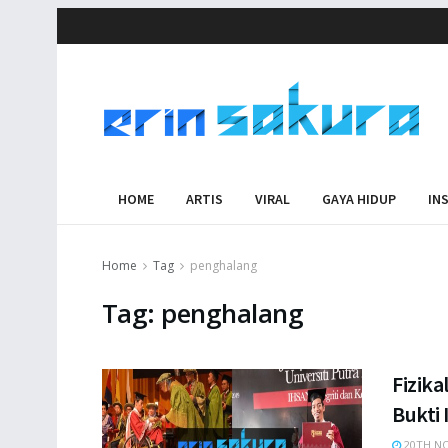
HOME
ARTIS
VIRAL
GAYA HIDUP
IN
Home
Tag
penghalang
Tag:
penghalang
Fizika
Bukti
20TH NO