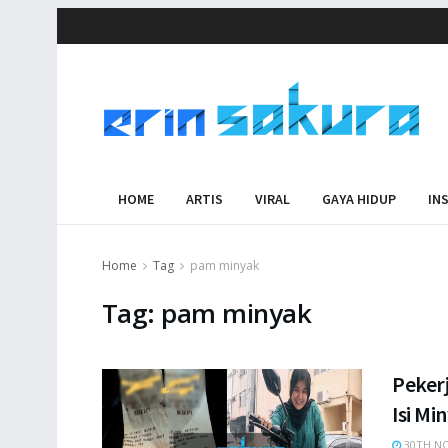
HOME
ARTIS
VIRAL
GAYA HIDUP
IN
Home
Tag
pam minyak
Tag:
pam minyak
Peker
Isi Mi
30TH NO