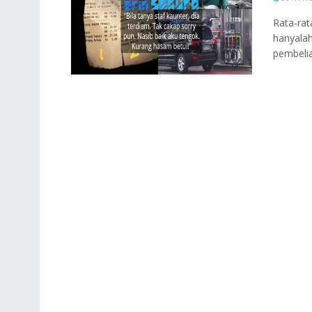
Rata-rat
hanyalah
pembelia