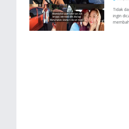
Tidak da
ingin di
membahag