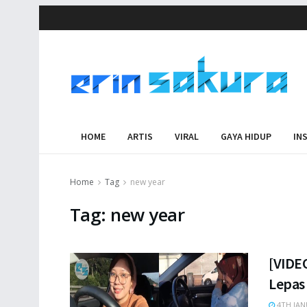
HOME
ARTIS
VIRAL
GAYA HIDUP
IN
Home
Tag
new year
Tag:
new year
[VIDEO
Lepas
4TH JAN