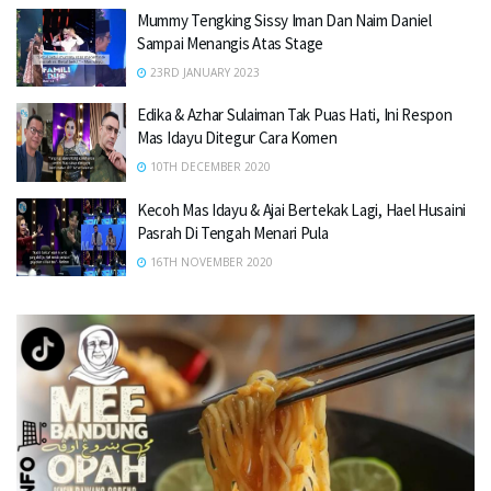
Mummy Tengking Sissy Iman Dan Naim Daniel
Sampai Menangis Atas Stage
23RD JANUARY 2023
Edika & Azhar Sulaiman Tak Puas Hati, Ini Respon
Mas Idayu Ditegur Cara Komen
10TH DECEMBER 2020
Kecoh Mas Idayu & Ajai Bertekak Lagi, Hael Husaini
Pasrah Di Tengah Menari Pula
16TH NOVEMBER 2020