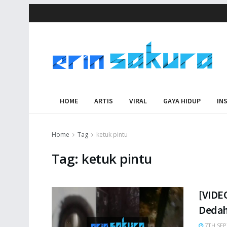
HOME
ARTIS
VIRAL
GAYA HIDUP
IN
Home
Tag
ketuk pintu
Tag:
ketuk pintu
[VIDE
Dedah
7TH SEP