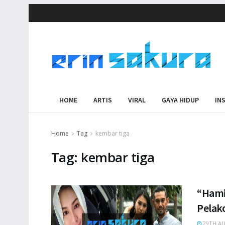
HOME
ARTIS
VIRAL
GAYA HIDUP
IN
Home
Tag
kembar tiga
Tag:
kembar tiga
“Hami
Pelak
29TH AU