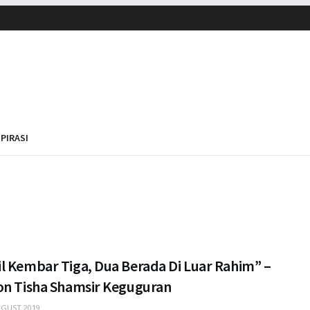
SPIRASI
l Kembar Tiga, Dua Berada Di Luar Rahim” –
on Tisha Shamsir Keguguran
GUST 2019