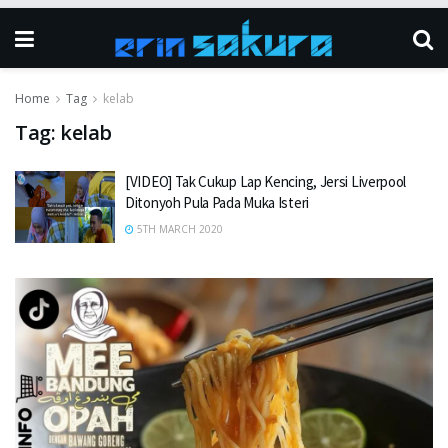
Home
Tag
kelab
Tag:
kelab
[VIDEO] Tak Cukup Lap Kencing, Jersi Liverpool
Ditonyoh Pula Pada Muka Isteri
5TH MARCH 2020