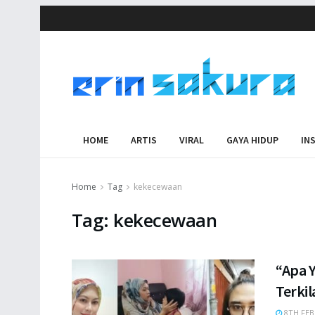
HOME
ARTIS
VIRAL
GAYA HIDUP
IN
Home
Tag
kekecewaan
Tag:
kekecewaan
“Apa 
Terkil
8TH FEB