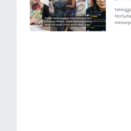
Sehingga
NorSufia
menunjuk