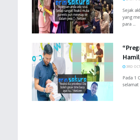
Sejak ak
yang mel
para ...
“Preg
Hamil,
3RD OCT
Pada 1 Ok
selamat 