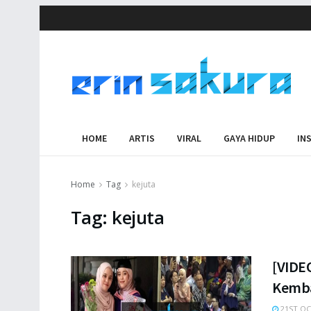
HOME
ARTIS
VIRAL
GAYA HIDUP
IN
Home
Tag
kejuta
Tag:
kejuta
[VIDEO
Kemba
21ST OC