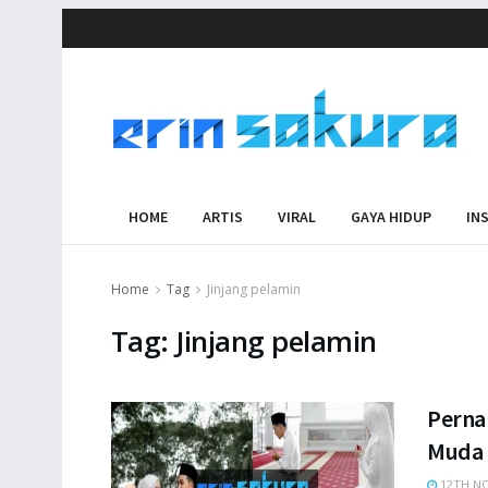
HOME
ARTIS
VIRAL
GAYA HIDUP
IN
Home
Tag
Jinjang pelamin
Tag:
Jinjang pelamin
Pernah
Muda I
12TH NO