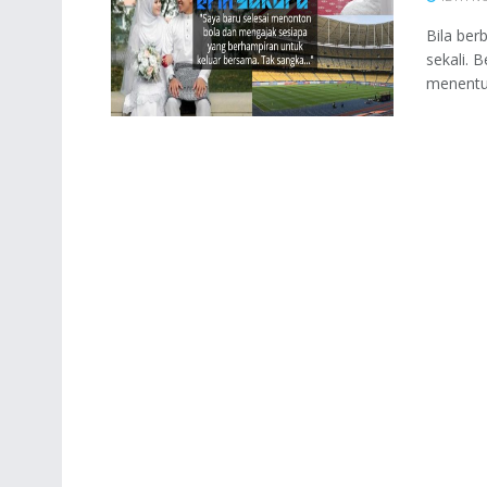
Bila ber
sekali. 
menentuk