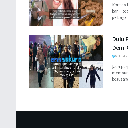
Konsep b
kan? Rea
pelbagai .
Dulu P
Demi 
8TH SEP
Jauh pe
mempunya
kesusaha