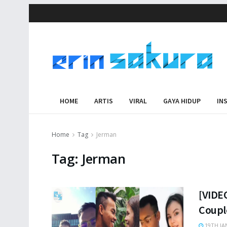
HOME
ARTIS
VIRAL
GAYA HIDUP
IN
Home
Tag
Jerman
Tag:
Jerman
[VIDE
Coupl
19TH JA