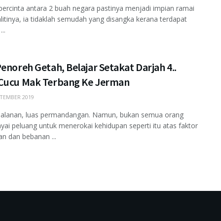
ercinta antara 2 buah negara pastinya menjadi impian ramai
litinya, ia tidaklah semudah yang disangka kerana terdapat
..
enoreh Getah, Belajar Setakat Darjah 4..
Cucu Mak Terbang Ke Jerman
TEMBER 2019
rjalanan, luas permandangan. Namun, bukan semua orang
i peluang untuk menerokai kehidupan seperti itu atas faktor
n dan bebanan ...