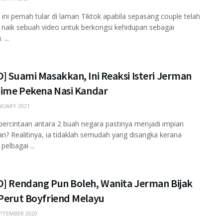
ini pernah tular di laman Tiktok apabila sepasang couple telah
aik sebuah video untuk berkongsi kehidupan sebagai
 ...
] Suami Masakkan, Ini Reaksi Isteri Jerman
 Time Pekena Nasi Kandar
NUARY 2021
ercintaan antara 2 buah negara pastinya menjadi impian
an? Realitinya, ia tidaklah semudah yang disangka kerana
pelbagai ...
O] Rendang Pun Boleh, Wanita Jerman Bijak
 Perut Boyfriend Melayu
PTEMBER 2020