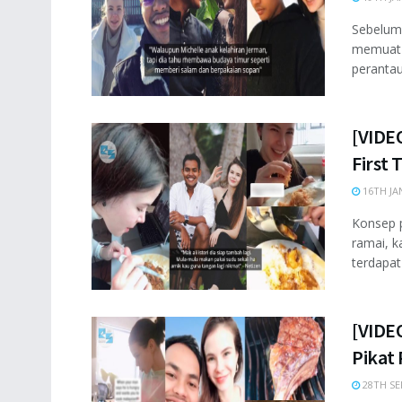
Sebelum 
memuat n
perantau.
[VIDEO
First
16TH JA
Konsep p
ramai, k
terdapat 
[VIDE
Pikat
28TH SE