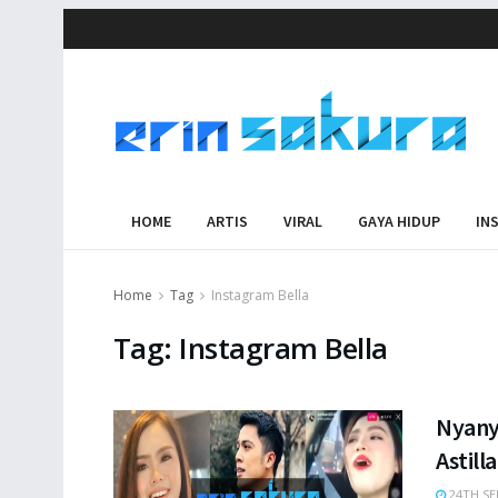
HOME
ARTIS
VIRAL
GAYA HIDUP
IN
Home
Tag
Instagram Bella
Tag:
Instagram Bella
Nyany
Astill
24TH SE