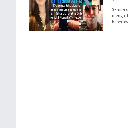
Semua o
mengaitk
beberapa