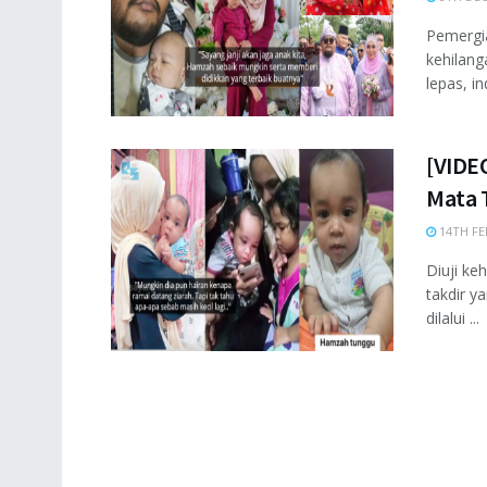
Pemergi
kehilang
lepas, in
[VIDEO
Mata 
14TH FE
Diuji ke
takdir y
dilalui ...