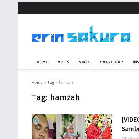
HOME
ARTIS
VIRAL
GAYA HIDUP
IN
Home
Tag
hamzah
Tag:
hamzah
[VIDE
Sambu
8TH DEC