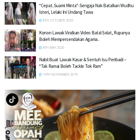
“Cepat..Suami Minta”-Sengaja Nak Batalkan Wudhu
Isteri, Lelaki Ini Undang Tawa
8TH OCTOBER 2020
Konon Lawak Viralkan Video Batal Solat, Rupanya
Boleh Mempersendakan Agama..
8TH MAY 2020
Nabil Buat Lawak Kasar & Sentuh Isu Peribadi –
“Tak Ramai Boleh Tackle Tok Ram”
14TH NOVEMBER 2019