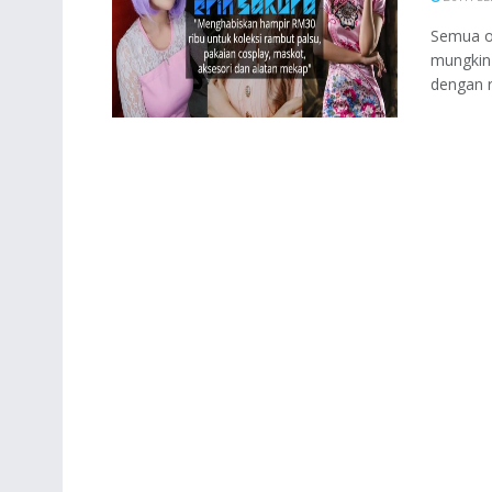
Semua or
mungkin
dengan r