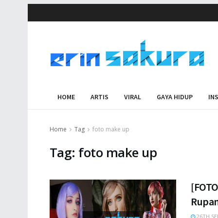
HOME
ARTIS
VIRAL
GAYA HIDUP
IN
Home
Tag
foto make up
Tag:
foto make up
[FOTO]
Rupan
26TH SE