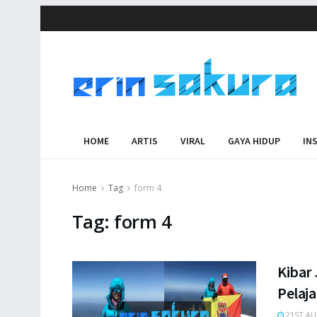
HOME
ARTIS
VIRAL
GAYA HIDUP
IN
Home
Tag
form 4
Tag:
form 4
Kibar
Pelaja
21ST AU