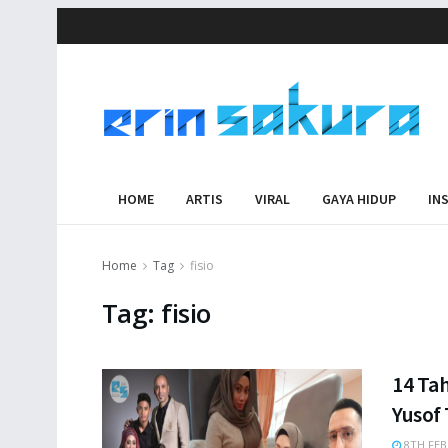
HOME
ARTIS
VIRAL
GAYA HIDUP
IN
Home
Tag
fisio
Tag:
fisio
14 Tah
Yusof 
8TH FEB