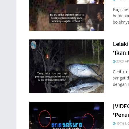
Bagi mer
berdepan
bolehnya
Lelaki
‘Ikan 
23RD AP
Cerita 
sangat d
dengan m
[VIDE
‘Penu
19TH NO