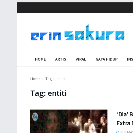
HOME
ARTIS
VIRAL
GAYA HIDUP
IN
Home
Tag
entiti
Tag:
entiti
‘Dia’
Extra
8TH MAY