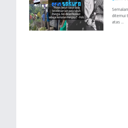
Semalam,
ditemui 
atas ...