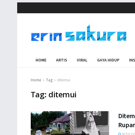
HOME
ARTIS
VIRAL
GAYA HIDUP
IN
Home
Tag
ditemui
Tag:
ditemui
Ditem
Rupan
30TH OC