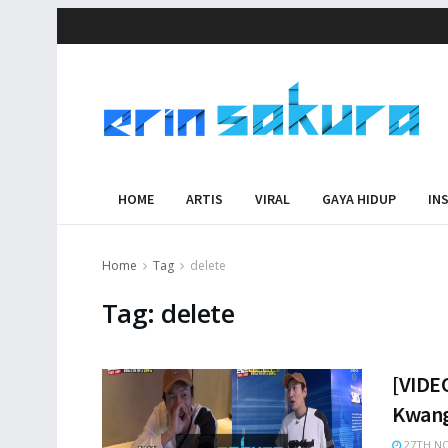
HOME
ARTIS
VIRAL
GAYA HIDUP
IN
Home
Tag
delete
Tag:
delete
[VIDEO
Kwang
27TH NO