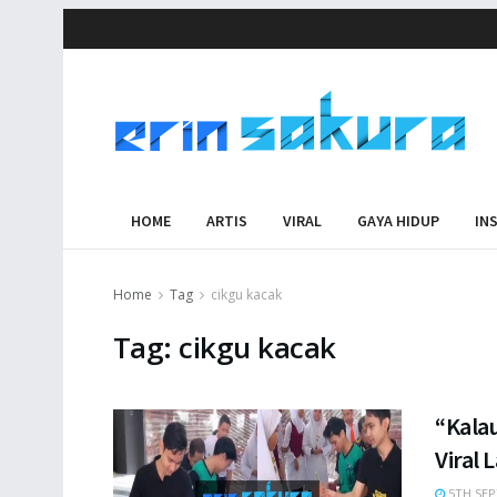
HOME
ARTIS
VIRAL
GAYA HIDUP
IN
Home
Tag
cikgu kacak
Tag:
cikgu kacak
“Kalau
Viral 
5TH SEP