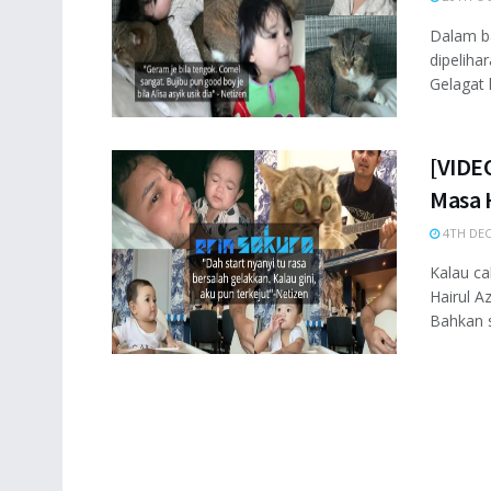
Dalam ba
dipelihar
Gelagat k
[VIDEO
Masa 
4TH DEC
Kalau ca
Hairul A
Bahkan s