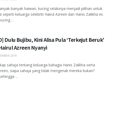
nyak-banyak haiwan, kucing selalunya menjadi pilihan untuk
a seperti keluarga selebriti Hairul Azreen dan Hanis Zalikha ini.
ucing ...
] Dulu Bujibu, Kini Alisa Pula ‘Terkejut Beruk’
Hairul Azreen Nyanyi
EMBER 2019
kap sahaja tentang keluarga bahagia Hanis Zalikha serta
zreen, siapa sahaja yang tidak mengenali mereka bukan?
ehingga ...