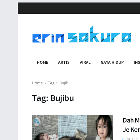
HOME
ARTIS
VIRAL
GAYA HIDUP
IN
Home
Tag
Bujibu
Tag:
Bujibu
Dah M
Je Ke
20TH OC