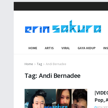
HOME
ARTIS
VIRAL
GAYA HIDUP
IN
Home
Tag
Andi Bernadee
Tag:
Andi Bernadee
[VIDEO
Pop, 
8TH SEP