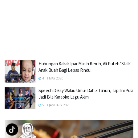
Hubungan Kakak Ipar Masih Keruh, Ali Puteh ‘Stalk’
Anak Buah Bagi Lepas Rindu
4TH MAY 2020
Speech Delay Walau Umur Dah 3 Tahun, Tapi Ini Pula
Jadi Bila Karaoke Lagu Akim
5TH JANUARY 2020