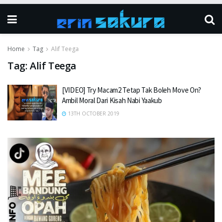
Home
Tag
Alif Teega
Tag:
Alif Teega
[VIDEO] Try Macam2 Tetap Tak Boleh Move On?
Ambil Moral Dari Kisah Nabi Yaakub
13TH OCTOBER 2019