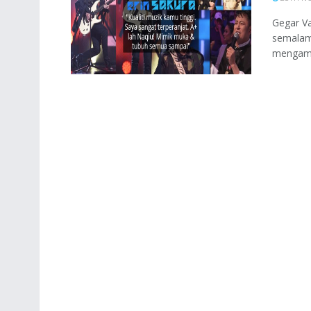
Gegar Va
semalam
mengambi