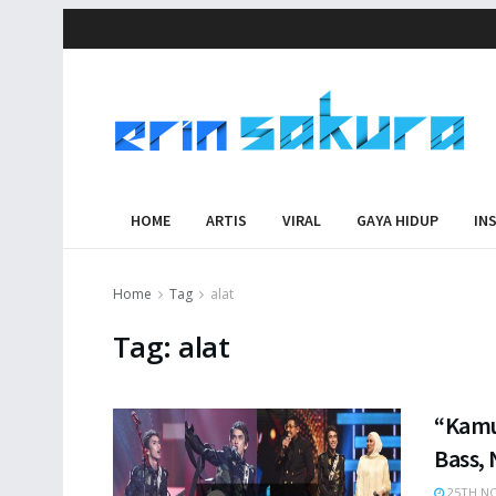
HOME
ARTIS
VIRAL
GAYA HIDUP
IN
Home
Tag
alat
Tag:
alat
“Kamu
Bass,
25TH NO