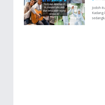
Jodoh it
Kadang-k
sedangka