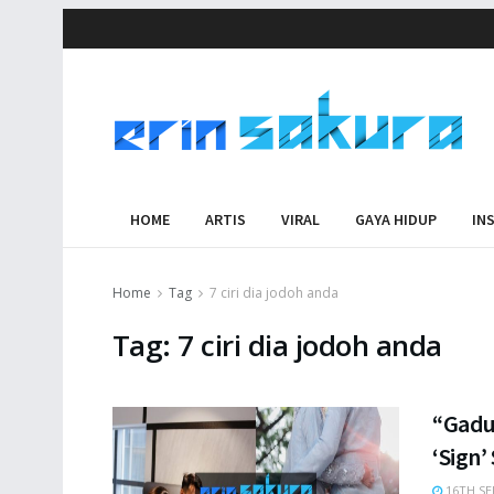
HOME
ARTIS
VIRAL
GAYA HIDUP
IN
Home
Tag
7 ciri dia jodoh anda
Tag:
7 ciri dia jodoh anda
“Gaduh
‘Sign’
16TH SE