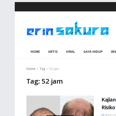
HOME
ARTIS
VIRAL
GAYA HIDUP
IN
Home
Tag
52 jam
Tag:
52 jam
Kajian
Risiko
28TH OC