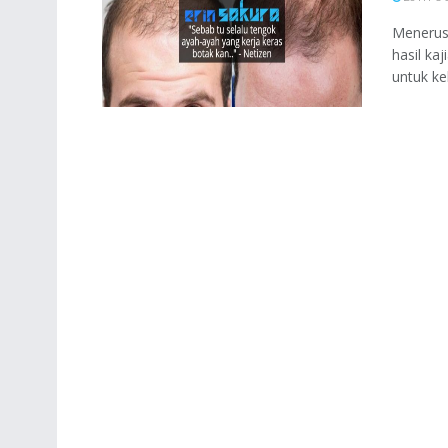
Menerusi
hasil ka
untuk keh