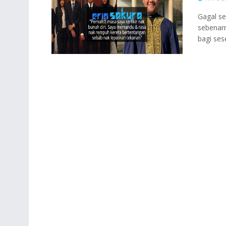
Gagal se
sebenarn
bagi sese