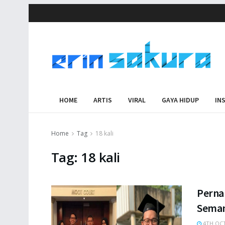
HOME
ARTIS
VIRAL
GAYA HIDUP
IN
Home
Tag
18 kali
Tag:
18 kali
Perna
Seman
4TH OCT