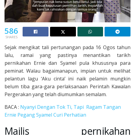
586
SHARES
Sejak mengikat tali pertunangan pada 16 Ogos tahun
lalu, ramai yang pastinya menantikan tarikh
pernikahan Ernie dan Syamel pula khususnya para
peminat. Walau bagaimanapun, impian untuk melihat
pelantun lagu ‘Aku cinta’ ini naik pelamin mungkin
belum tiba gara-gara perlaksanaan Perintah Kawalan
Pergerakan yang telah diumumkan semalam.
BACA :
Nyanyi Dengan Tok Ti, Tapi Ragam Tangan
Ernie Pegang Syamel Curi Perhatian
Majlis pernikahan