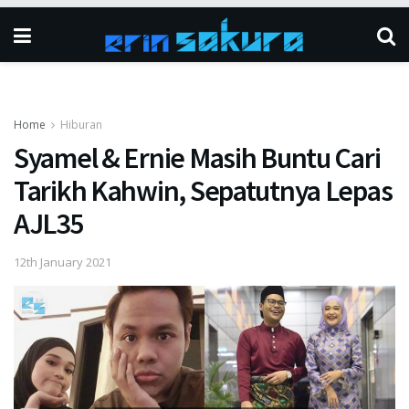
Home
Hiburan
Syamel & Ernie Masih Buntu Cari
Tarikh Kahwin, Sepatutnya Lepas
AJL35
12th January 2021