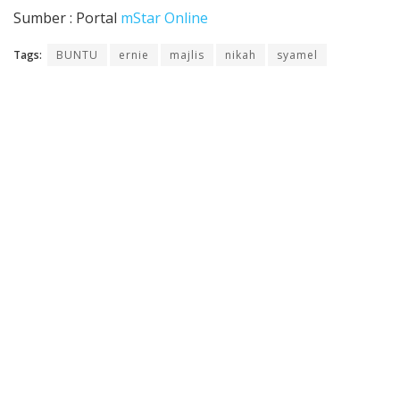
Sumber : Portal
mStar Online
Tags:
BUNTU
ernie
majlis
nikah
syamel