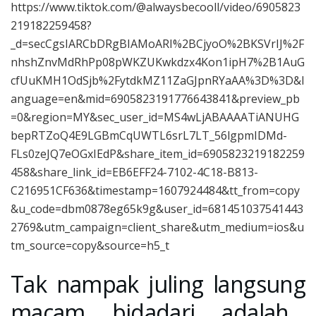
https://www.tiktok.com/@alwaysbecooll/video/6905823
219182259458?
_d=secCgsIARCbDRgBIAMoARI%2BCjyoO%2BKSVrIJ%2F
nhshZnvMdRhPp08pWKZUKwkdzx4Kon1ipH7%2B1AuG
cfUuKMH1OdSjb%2FytdkMZ11ZaGJpnRYaAA%3D%3D&l
anguage=en&mid=6905823191776643841&preview_pb
=0&region=MY&sec_user_id=MS4wLjABAAAATiANUHG
bepRTZoQ4E9LGBmCqUWTL6srL7LT_56lgpmIDMd-
FLs0zeJQ7eOGxIEdP&share_item_id=6905823219182259
458&share_link_id=EB6EFF24-7102-4C18-B813-
C216951CF636&timestamp=1607924484&tt_from=copy
&u_code=dbm0878eg65k9g&user_id=681451037541443
2769&utm_campaign=client_share&utm_medium=ios&u
tm_source=copy&source=h5_t
Tak nampak juling langsung
macam bidadari adalah…