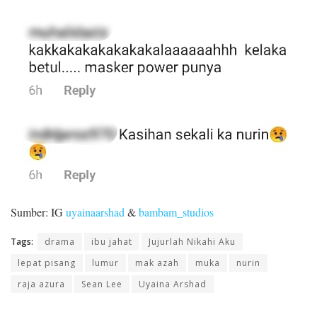
Sumber: IG
uyainaarshad
&
bambam_studios
Tags:
drama
ibu jahat
Jujurlah Nikahi Aku
lepat pisang
lumur
mak azah
muka
nurin
raja azura
Sean Lee
Uyaina Arshad