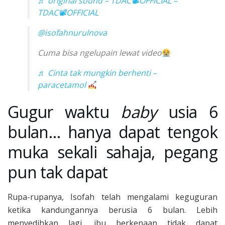
♬ original sound – TDAC📽OFFICIAL –
TDAC📽OFFICIAL
@isofahnurulnova
Cuma bisa ngelupain lewat video
♬ Cinta tak mungkin berhenti –
paracetamol
Gugur waktu
baby
usia 6
bulan… hanya dapat tengok
muka sekali sahaja, pegang
pun tak dapat
Rupa-rupanya, Isofah telah mengalami keguguran
ketika kandungannya berusia 6 bulan. Lebih
menyedihkan lagi, ibu berkenaan tidak dapat