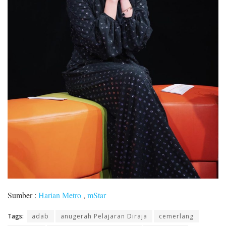
Sumber :
Harian Metro
,
mStar
Tags:
adab
anugerah Pelajaran Diraja
cemerlang