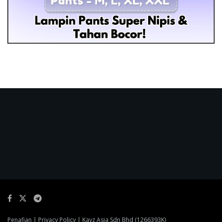
Penafian
|
Privacy Policy
| Kayz Asia Sdn Bhd (1266393K)