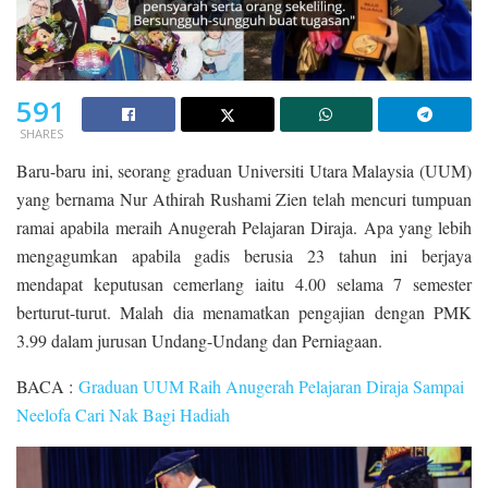
591
SHARES
Baru-baru ini, seorang graduan Universiti Utara Malaysia (UUM)
yang bernama Nur Athirah Rushami Zien telah mencuri tumpuan
ramai apabila meraih Anugerah Pelajaran Diraja. Apa yang lebih
mengagumkan apabila gadis berusia 23 tahun ini berjaya
mendapat keputusan cemerlang iaitu 4.00 selama 7 semester
berturut-turut. Malah dia menamatkan pengajian dengan PMK
3.99 dalam jurusan Undang-Undang dan Perniagaan.
BACA :
Graduan UUM Raih Anugerah Pelajaran Diraja Sampai
Neelofa Cari Nak Bagi Hadiah