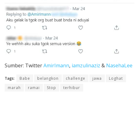
Sumber: Twitter
AmirImann
,
iamzulinaziz
&
NasehaLee
Tags:
Babe
belangkon
challenge
jawa
Loghat
marah
ramai
Stop
terhibur