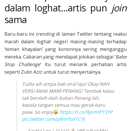
dalam loghat…artis pun
join
sama
Baru-baru ini
trending
di laman Twitter tentang reaksi
marah dalam loghat negeri masing-masing terhadap
‘teman khayalan’ yang kononnya sering menganggu
mereka. Cabaran yang mendapat jolokan sebagai ‘
Babe
Stop Challenge
‘ itu turut menarik perhatian artis
seperti Zulin Aziz untuk turut menyertainya.
Tudia aih ampa bab viral laju! Okay NAH
VERSI ANAK MAMI PENANG! Tembak kalau
tak berdaih daih bukan Penang lah,
kepala tangan semua mau gerak baru
piaw. So enjoy
https://t.co/9jomtP1SYP
pic.twitter.com/pRmYoX1CYJ
— SayHa Lee | 미사모
(@SayhaisMe)