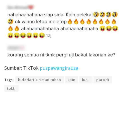
Sumber: TikTok
puspawangirauza
Tags:
bidadari kiriman tuhan
kain
lucu
parodi
tokti