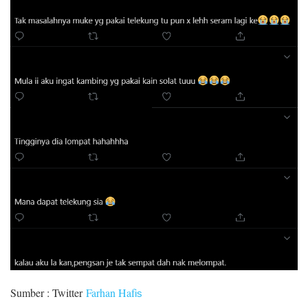
Sumber : Twitter
Farhan Haf
is