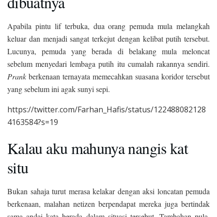
dibuatnya
Apabila pintu lif terbuka, dua orang pemuda mula melangkah
keluar dan menjadi sangat terkejut dengan kelibat putih tersebut.
Lucunya, pemuda yang berada di belakang mula meloncat
sebelum menyedari lembaga putih itu cumalah rakannya sendiri.
Prank
berkenaan ternayata memecahkan suasana koridor tersebut
yang sebelum ini agak sunyi sepi.
https://twitter.com/Farhan_Hafis/status/122488082128
4163584?s=19
Kalau aku mahunya nangis kat
situ
Bukan sahaja turut merasa kelakar dengan aksi loncatan pemuda
berkenaan, malahan netizen berpendapat mereka juga bertindak
sama andai kata berada dalam situasi tersebut. Tambahan pula,