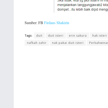
Sumber: FB
Firdaus Shakirin
Tags:
duit
duit isteri
erin sakura
hak isteri
nafkah zahir
nak pakai duit isteri
Perkahwina