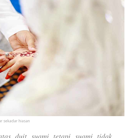
 sekadar hiasan
tas duit suami tetapi suami tidak