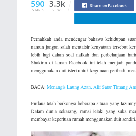
590
3.3k
Share on Facebook
SHARES
VIEWS
Pernahkah anda mendengar bahawa kehidupan suami 
namun jangan salah mentafsir kenyataan tersebut ker
lebih lagi dalam soal nafkah dan perbelanjaan har
Shakirin di laman Facebook ini telah menjadi pand
menggunakan duit isteri untuk kegunaan peribadi, me
BACA:
Menangis Laung Azan, Alif Satar Timang Ana
Firdaus telah berkongsi beberapa situasi yang lazim
Dalam dunia sekarang, ramai lelaki yang suka meng
membayar keperluan rumah menggunakan duit sendiri. 