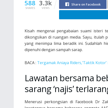
588
3.3k
Share on Facebook
SHARES
VIEWS
Kisah mengenai pengabaian suami isteri t
dikongsikan di ruangan media. Sayu, itula
yang menimpa lima beradik ini. Sudahlah h
dipenuhi dengan sampah sarap.
BACA :
Tergamak Aniaya Riders,’Taktik Kotor’
Lawatan bersama be
sarang ‘najis’ terlaran
Menerusi perkongsian di Facebook Dr Zak
lawatannya bersama beberapa anggota AAD