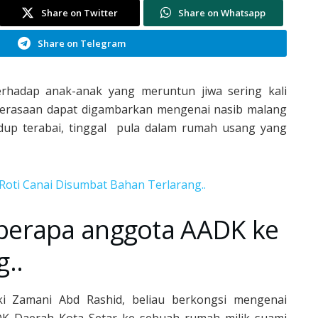
Share on Twitter
Share on Whatsapp
Share on Telegram
erhadap anak-anak yang meruntun jiwa sering kali
h perasaan dapat digambarkan mengenai nasib malang
idup terabai, tinggal pula dalam rumah usang yang
 Roti Canai Disumbat Bahan Terlarang..
berapa anggota AADK ke
g..
i Zamani Abd Rashid, beliau berkongsi mengenai
K Daerah Kota Setar ke sebuah rumah milik suami