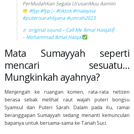
PerMudahKan Segala UrusanMuu Aamiin
#fyp
#fypシ
#tiktok
#malaysia
#puterisarahliyana
#umrah2023
♬ original sound – Call Me Ikmal Haiqal✌
– Mohammad Ikmal Haiqal
Mata Sumayyah seperti
mencari sesuatu…
Mungkinkah ayahnya?
Menjengah ke ruangan komen, rata-rata netizen
berasa sebak melihat raut wajah puteri bongsu
Syamsul dan Puteri Sarah. Dalam pada itu, ramai
beranggapan Sumayyah sedang menanti kemunculan
bapanya untuk bersama-sama ke Tanah Suci.