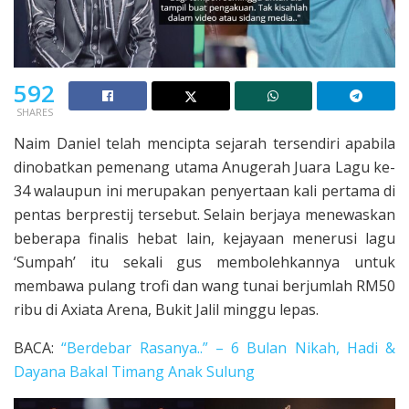
592
SHARES
Naim Daniel telah mencipta sejarah tersendiri apabila
dinobatkan pemenang utama Anugerah Juara Lagu ke-
34 walaupun ini merupakan penyertaan kali pertama di
pentas berprestij tersebut. Selain berjaya menewaskan
beberapa finalis hebat lain, kejayaan menerusi lagu
‘Sumpah’ itu sekali gus membolehkannya untuk
membawa pulang trofi dan wang tunai berjumlah RM50
ribu di Axiata Arena, Bukit Jalil minggu lepas.
BACA:
“Berdebar Rasanya..” – 6 Bulan Nikah, Hadi &
Dayana Bakal Timang Anak Sulung