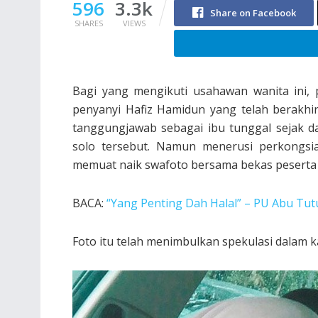
596
3.3k
Share on Facebook
SHARES
VIEWS
Bagi yang mengikuti usahawan wanita ini,
penyanyi Hafiz Hamidun yang telah berakhir
tanggungjawab sebagai ibu tunggal sejak d
solo tersebut. Namun menerusi perkongsian
memuat naik swafoto bersama bekas peserta p
BACA:
“Yang Penting Dah Halal” – PU Abu Tut
Foto itu telah menimbulkan spekulasi dalam 