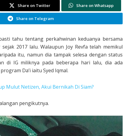
Share on Twitter
Share on Whatsapp
Share on Telegram
 pasti tahu tentang perkahwinan keduanya bersama
 sejak 2017 lalu. Walaupun Joy Revfa telah memikul
aripada itu, namun dia tampak selesa dengan status
 di IG miliknya pada beberapa hari lalu, dia ada
rogram Da’i iaitu Syed Iqmal.
up Mulut Netizen, Akui Bernikah Di Siam?
kalangan pengikutnya.