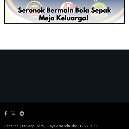
Penafian
|
Privacy Policy
| Kayz Asia Sdn Bhd (1266393K)