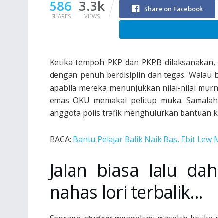
586
3.3k
Share on Facebook
SHARES
VIEWS
Ketika tempoh PKP dan PKPB dilaksanakan,
dengan penuh berdisiplin dan tegas. Walau 
apabila mereka menunjukkan nilai-nilai mur
emas OKU memakai pelitup muka. Samalah se
anggota polis trafik menghulurkan bantuan k
BACA:
Bantu Pelajar Balik Naik Bas, Ebit Lew
Jalan biasa lalu d
nahas lori terbalik…
Seorang
student
mengalami masalah ketika 