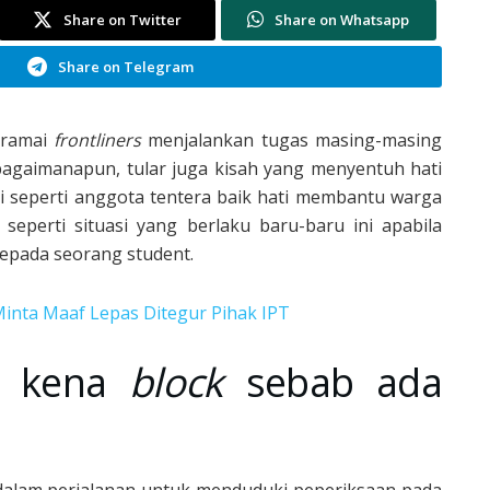
Share on Twitter
Share on Whatsapp
Share on Telegram
 ramai
frontliners
menjalankan tugas masing-masing
bagaimanapun, tular juga kisah yang menyentuh hati
ni seperti anggota tentera baik hati membantu warga
perti situasi yang berlaku baru-baru ini apabila
epada seorang student.
 Minta Maaf Lepas Ditegur Pihak IPT
ah kena
block
sebab ada
dalam perjalanan untuk menduduki peperiksaan pada