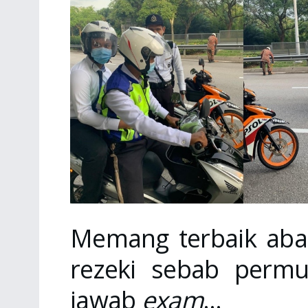
Memang terbaik aba
rezeki sebab perm
jawab
exam
…