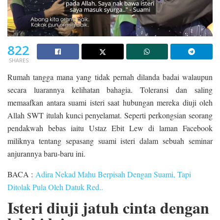
822
SHARES
Rumah tangga mana yang tidak pernah dilanda badai walaupun
secara luarannya kelihatan bahagia. Toleransi dan saling
memaafkan antara suami isteri saat hubungan mereka diuji oleh
Allah SWT itulah kunci penyelamat. Seperti perkongsian seorang
pendakwah bebas iaitu Ustaz Ebit Lew di laman Facebook
miliknya tentang sepasang suami isteri dalam sebuah seminar
anjurannya baru-baru ini.
BACA :
Adira Nekad Mahu Berpisah Dengan Suami, Tapi
Ditolak Pula Oleh Datuk Red..
Isteri diuji jatuh cinta dengan