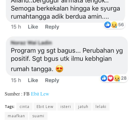
Sumber : FB
Ebit Lew
Tags:
cinta
Ebit Lew
isteri
jatuh
lelaki
maafkan
suami