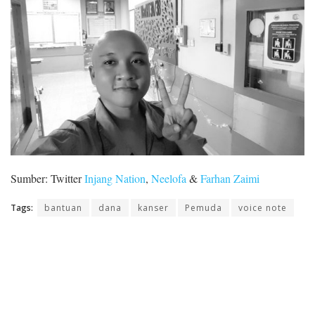
Sumber: Twitter
Injang Nation
,
Neelofa
&
Farhan Zaimi
Tags:
bantuan
dana
kanser
Pemuda
voice note