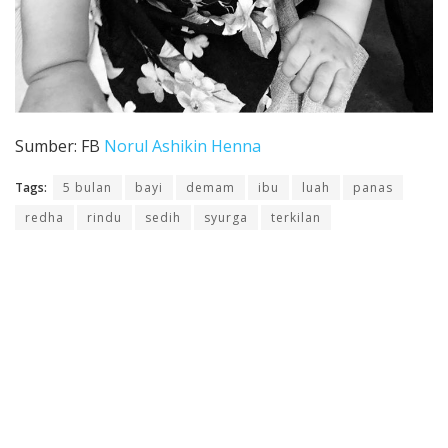
Sumber: FB
Norul Ashikin Henna
Tags:
5 bulan
bayi
demam
ibu
luah
panas
redha
rindu
sedih
syurga
terkilan