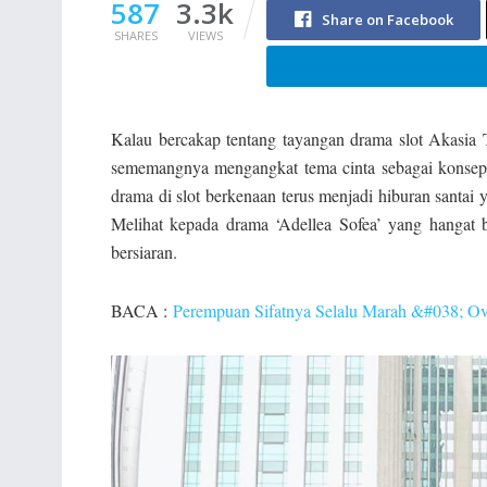
587
3.3k
Share on Facebook
SHARES
VIEWS
Kalau bercakap tentang tayangan drama slot Akasia 
sememangnya mengangkat tema cinta sebagai konsep u
drama di slot berkenaan terus menjadi hiburan santai y
Melihat kepada drama ‘Adellea Sofea’ yang hangat b
bersiaran.
BACA :
Perempuan Sifatnya Selalu Marah &#038; Ove