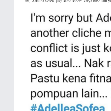
ini, ‘Adellea Sofea’ juga sama seperti karya klise lain