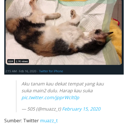
Aku tanam kau dekat tempat yang kau
suka main2 dulu. Harap kau suka
pic.twitter.com/jpprWclt0p
— 505 (@muazz_t)
February 15, 2020
Sumber: Twitter
muazz_t