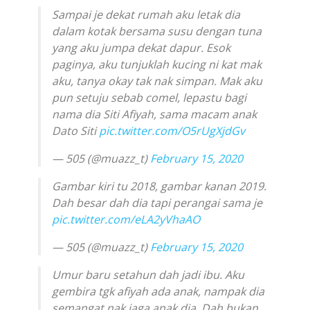
Sampai je dekat rumah aku letak dia
dalam kotak bersama susu dengan tuna
yang aku jumpa dekat dapur. Esok
paginya, aku tunjuklah kucing ni kat mak
aku, tanya okay tak nak simpan. Mak aku
pun setuju sebab comel, lepastu bagi
nama dia Siti Afiyah, sama macam anak
Dato Siti
pic.twitter.com/O5rUgXjdGv
— 505 (@muazz_t)
February 15, 2020
Gambar kiri tu 2018, gambar kanan 2019.
Dah besar dah dia tapi perangai sama je
pic.twitter.com/eLA2yVhaAO
— 505 (@muazz_t)
February 15, 2020
Umur baru setahun dah jadi ibu. Aku
gembira tgk afiyah ada anak, nampak dia
semangat nak jaga anak dia. Dah bukan