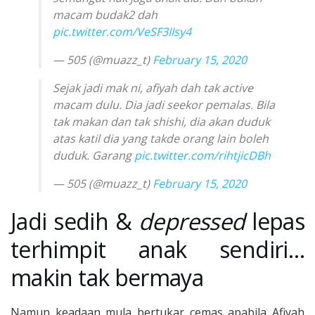
macam budak2 dah
pic.twitter.com/VeSF3IIsy4
— 505 (@muazz_t)
February 15, 2020
Sejak jadi mak ni, afiyah dah tak active
macam dulu. Dia jadi seekor pemalas. Bila
tak makan dan tak shishi, dia akan duduk
atas katil dia yang takde orang lain boleh
duduk. Garang
pic.twitter.com/rihtjicDBh
— 505 (@muazz_t)
February 15, 2020
Jadi sedih &
depressed
lepas
terhimpit anak sendiri…
makin tak bermaya
Namun keadaan mula bertukar cemas apabila Afiyah